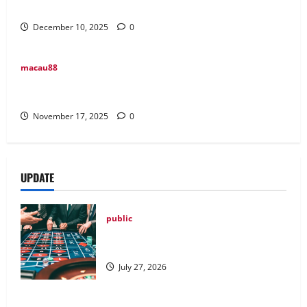
Modern
December 10, 2025
0
macau88
Penemu Mesin Kuno Slot Gacor yang Memberikan Peluang
Menang Tinggi
November 17, 2025
0
UPDATE
public
Prečo využiť cashback bonus v Cazeus
Casino: Odmeny, ktoré sa oplatia
July 27, 2026