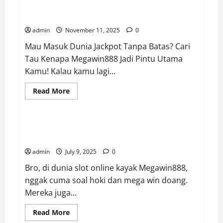
Kuno
Megawin888: Gerbang Keberuntunganmu ke Dunia
Slot
Jackpot Tanpa Batas
Gacor
yang
admin
November 11, 2025
0
Memberikan
Peluang
Mau Masuk Dunia Jackpot Tanpa Batas? Cari
Menang
Tinggi
Tau Kenapa Megawin888 Jadi Pintu Utama
Kamu! Kalau kamu lagi...
Read
Read More
more
Judi Slot
about
Megawin888:
Gerbang
Keberuntunganmu
Cukup Modal Kecil Pasti Banyak Bonus dan Kejutan
ke
Menarik!
Dunia
Jackpot
admin
July 9, 2025
0
Tanpa
Batas
Bro, di dunia slot online kayak Megawin888,
nggak cuma soal hoki dan mega win doang.
Mereka juga...
Read
Read More
more
Judi Slot