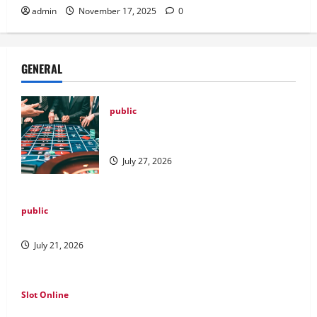
admin
November 17, 2025
0
GENERAL
public
Prečo využiť cashback bonus v Cazeus
Casino: Odmeny, ktoré sa oplatia
July 27, 2026
public
Coronavirus disease 2019
July 21, 2026
Slot Online
Mengapa Situs VIP5000 Adalah Pilihan Tepat untuk Pemain