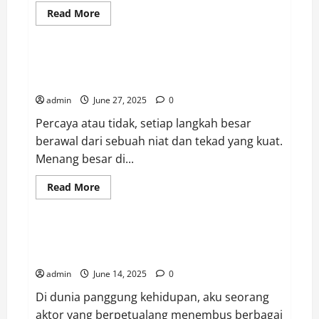
Read
Read More
more
Judi Slot
about
Tempat
Jackpot
dan
Menang Besar Dimulai Dari Ketekunan dan Semangat
Bonus
Juang!
Judi
Slot
admin
June 27, 2025
0
Terbesar
dengan
Percaya atau tidak, setiap langkah besar
Sistem
Aman
berawal dari sebuah niat dan tekad yang kuat.
dan
Fairplay!
Menang besar di...
Read
Read More
more
Judi Slot
about
Menang
Besar
Dimulai
Berani Tampil Beda dan Menjadikan Passion Sebagai
Dari
Nilai yang Membekas
Ketekunan
dan
admin
June 14, 2025
0
Semangat
Juang!
Di dunia panggung kehidupan, aku seorang
aktor yang berpetualang menembus berbagai