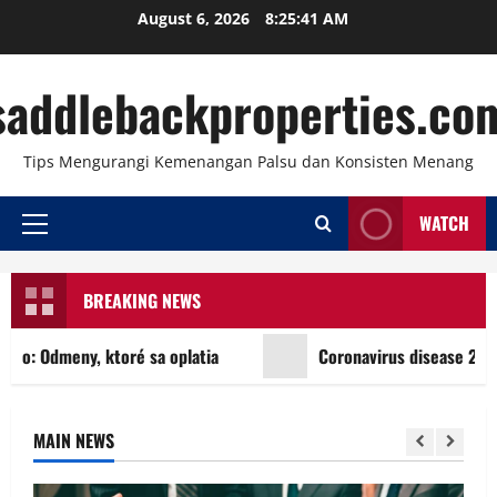
Skip
August 6, 2026
8:25:42 AM
to
content
saddlebackproperties.co
Tips Mengurangi Kemenangan Palsu dan Konsisten Menang
WATCH
Primary
Menu
BREAKING NEWS
dmeny, ktoré sa oplatia
Coronavirus disease 2019
MAIN NEWS