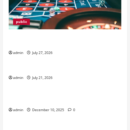
public
Prečo využiť cashback bonus v Cazeus Casino:
Odmeny, ktoré sa oplatia
admin
July 27, 2026
public
Coronavirus disease 2019
admin
July 21, 2026
Slot Online
Mengapa Situs VIP5000 Adalah Pilihan Tepat untuk
Pemain Modern
admin
December 10, 2025
0
macau88
Penemu Mesin Kuno Slot Gacor yang Memberikan