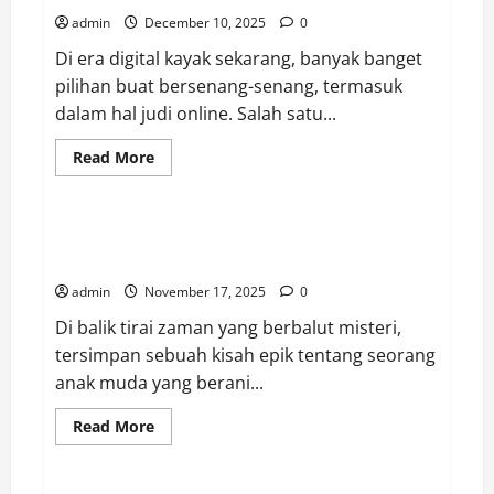
admin
December 10, 2025
0
Di era digital kayak sekarang, banyak banget
pilihan buat bersenang-senang, termasuk
dalam hal judi online. Salah satu...
Read
Read More
more
macau88
about
Mengapa
Situs
VIP5000
Penemu Mesin Kuno Slot Gacor yang Memberikan
Adalah
Peluang Menang Tinggi
Pilihan
Tepat
admin
November 17, 2025
0
untuk
Pemain
Di balik tirai zaman yang berbalut misteri,
Modern
tersimpan sebuah kisah epik tentang seorang
anak muda yang berani...
Read
Read More
more
megawin888
about
Penemu
Mesin