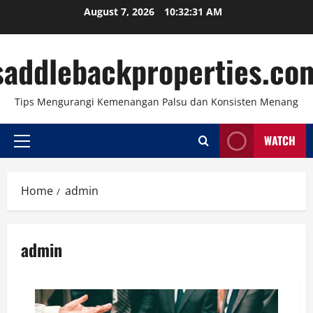
Skip
August 7, 2026
10:32:31 AM
to
content
saddlebackproperties.co
Tips Mengurangi Kemenangan Palsu dan Konsisten Menang
WATCH
Primary
Menu
Home
admin
admin