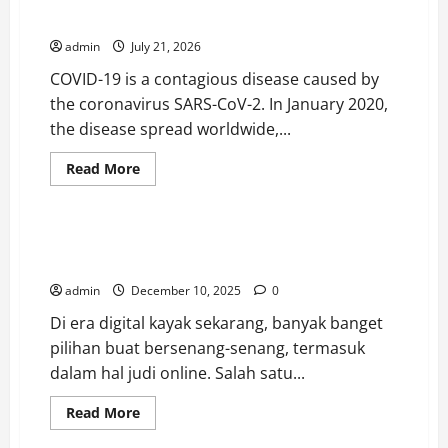
využiť
cashback
Coronavirus disease 2019
bonus
v
admin
July 21, 2026
Cazeus
Casino:
COVID-19 is a contagious disease caused by
Odmeny,
ktoré
the coronavirus SARS-CoV-2. In January 2020,
sa
the disease spread worldwide,...
oplatia
Read
Read More
more
Slot Online
about
Coronavirus
disease
2019
Mengapa Situs VIP5000 Adalah Pilihan Tepat untuk
Pemain Modern
admin
December 10, 2025
0
Di era digital kayak sekarang, banyak banget
pilihan buat bersenang-senang, termasuk
dalam hal judi online. Salah satu...
Read
Read More
more
macau88
about