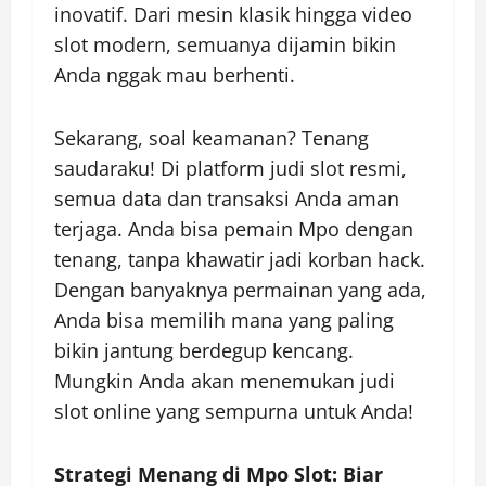
inovatif. Dari mesin klasik hingga video
slot modern, semuanya dijamin bikin
Anda nggak mau berhenti.
Sekarang, soal keamanan? Tenang
saudaraku! Di platform judi slot resmi,
semua data dan transaksi Anda aman
terjaga. Anda bisa pemain Mpo dengan
tenang, tanpa khawatir jadi korban hack.
Dengan banyaknya permainan yang ada,
Anda bisa memilih mana yang paling
bikin jantung berdegup kencang.
Mungkin Anda akan menemukan judi
slot online yang sempurna untuk Anda!
Strategi Menang di Mpo Slot: Biar