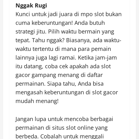
Nggak Rugi
Kunci untuk jadi juara di mpo slot bukan
cuma keberuntungan! Anda butuh
strategi jitu. Pilih waktu bermain yang
tepat. Tahu nggak? Biasanya, ada waktu-
waktu tertentu di mana para pemain
lainnya juga lagi ramai. Ketika jam-jam
itu datang, coba cek apakah ada slot
gacor gampang menang di daftar
permainan. Siapa tahu, Anda bisa
mengasah keberuntungan di slot gacor
mudah menang!
Jangan lupa untuk mencoba berbagai
permainan di situs slot online yang
berbeda. Cobalah untuk menggali