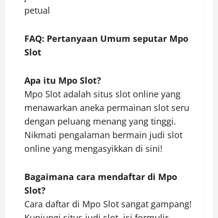
petual
FAQ: Pertanyaan Umum seputar Mpo
Slot
Apa itu Mpo Slot?
Mpo Slot adalah situs slot online yang
menawarkan aneka permainan slot seru
dengan peluang menang yang tinggi.
Nikmati pengalaman bermain judi slot
online yang mengasyikkan di sini!
Bagaimana cara mendaftar di Mpo
Slot?
Cara daftar di Mpo Slot sangat gampang!
Kunjungi situs judi slot, isi formulir