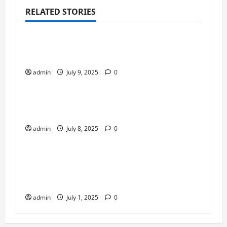
RELATED STORIES
Judi Slot
Cukup Modal Kecil Pasti Banyak Bonus
dan Kejutan Menarik!
admin
July 9, 2025
0
Judi Slot
Ide Menang Praktis yang Sedang Tren
di Situs Judi Slot Resmi
admin
July 8, 2025
0
Judi Slot
Tempat Jackpot dan Bonus Judi Slot
Terbesar dengan Sistem Aman dan
Fairplay!
admin
July 1, 2025
0