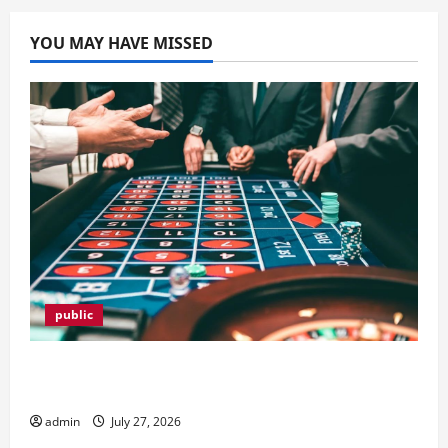
YOU MAY HAVE MISSED
public
Prečo využiť cashback bonus v Cazeus
Casino: Odmeny, ktoré sa oplatia
admin
July 27, 2026
public